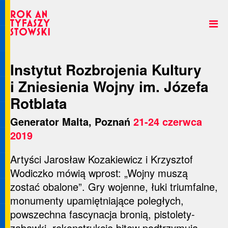
Instytut Rozbrojenia Kultury
i Zniesienia Wojny im. Józefa
Rotblata
Generator Malta, Poznań
21-24 czerwca
2019
Artyści Jarosław Kozakiewicz i Krzysztof
Wodiczko mówią wprost: „Wojny muszą
zostać obalone”. Gry wojenne, łuki triumfalne,
monumenty upamiętniające poległych,
powszechna fascynacja bronią, pistolety-
zabawki, rekonstrukcje bitew podtrzymują