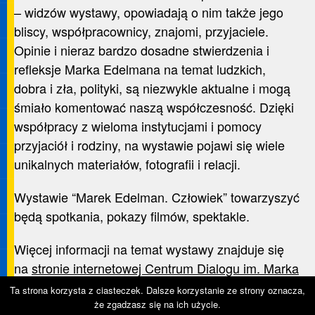
– widzów wystawy, opowiadają o nim także jego
bliscy, współpracownicy, znajomi, przyjaciele.
Opinie i nieraz bardzo dosadne stwierdzenia i
refleksje Marka Edelmana na temat ludzkich,
dobra i zła, polityki, są niezwykle aktualne i mogą
śmiało komentować naszą współczesność. Dzięki
współpracy z wieloma instytucjami i pomocy
przyjaciół i rodziny, na wystawie pojawi się wiele
unikalnych materiałów, fotografii i relacji.
Wystawie “Marek Edelman. Człowiek” towarzyszyć
będą spotkania, pokazy filmów, spektakle.
Więcej informacji na temat wystawy znajduje się
na
stronie internetowej Centrum Dialogu im. Marka
Edelmana w Łodzi
.
Ta strona korzysta z ciasteczek. Dalsze korzystanie ze strony oznacza,
że zgadzasz się na ich użycie.