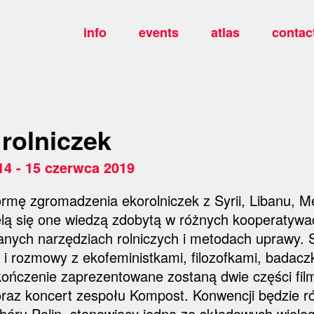
info
events
atlas
contac
rolniczek
14 - 15 czerwca 2019
rmę zgromadzenia ekorolniczek z Syrii, Libanu, M
zielą się one wiedzą zdobytą w różnych kooperatywa
nych narzędziach rolniczych i metodach uprawy. S
 i rozmowy z ekofeministkami, filozofkami, badacz
kończenie zaprezentowane zostaną dwie części fi
? oraz koncert zespołu Kompost. Konwencji będzie 
hóru Polin, stanowiący jedną ze składowych wiel