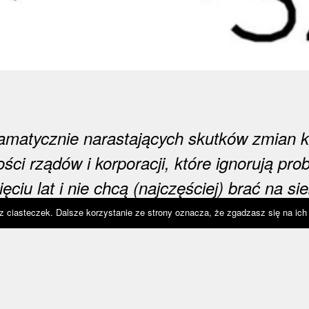
amatycznie narastających skutków zmian k
ści rządów i korporacji, które ignorują pro
ięciu lat i nie chcą (najczęściej) brać na sie
ości za istniejący stan rzeczy, ekorolniczk
 z ciasteczek. Dalsze korzystanie ze strony oznacza, że zgadzasz się na ich
dzę na rzecz prac naprawczych. Wierzę, że 
klimatycznych powinien być wzmacniany. N
nsywnie z nimi współpracować.