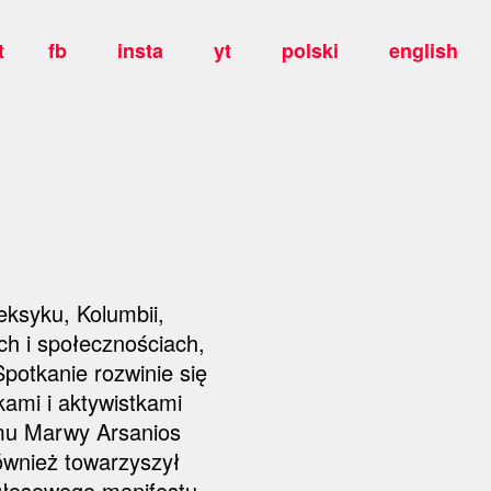
t
fb
insta
yt
polski
english
eksyku, Kolumbii,
ch i społecznościach,
potkanie rozwinie się
kami i aktywistkami
lmu Marwy Arsanios
również towarzyszył
ogłosowego manifestu