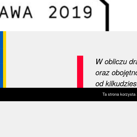
W obliczu dr
oraz obojętno
od kilkudzies
odpowiedzialn
Ta strona korzysta
środki i wie
wobec zmian 
uczyć i inte