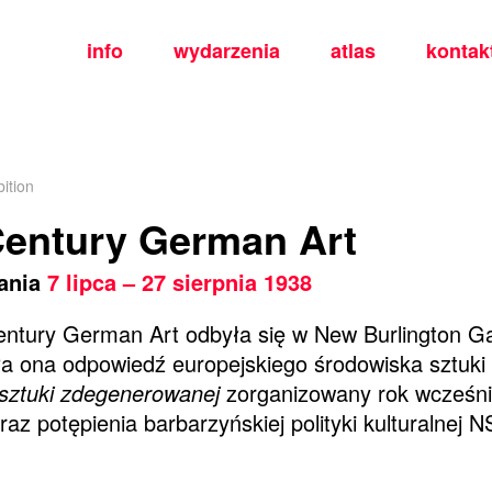
info
wydarzenia
atlas
kontak
ition
Century German Art
tania
7 lipca – 27 sierpnia 1938
ntury German Art odbyła się w New Burlington Ga
a ona odpowiedź europejskiego środowiska sztuki i
sztuki zdegenerowanej
zorganizowany rok wcześn
az potępienia barbarzyńskiej polityki kulturalnej