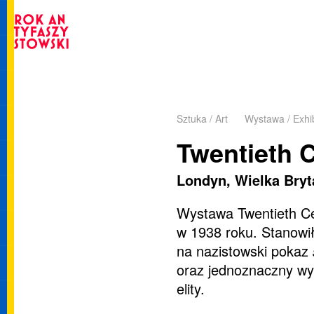
Sztuka / Art
Wystawa / Exhib
Twentieth 
Londyn, Wielka Bry
Wystawa Twentieth Ce
w 1938 roku. Stanowił
na nazistowski pokaz
oraz jednoznaczny wyr
elity.