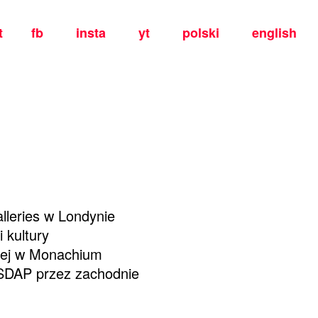
t
fb
insta
yt
polski
english
lleries w Londynie
 kultury
iej w Monachium
 NSDAP przez zachodnie