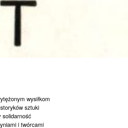
wytężonym wysiłkom
storyków sztuki
 solidarność
yniami i twórcami