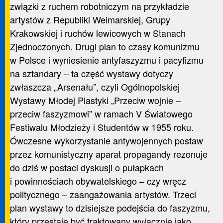
związki z ruchem robotniczym na przykładzie
artystów z Republiki Weimarskiej, Grupy
Krakowskiej i ruchów lewicowych w Stanach
Zjednoczonych. Drugi plan to czasy komunizmu
w Polsce i wyniesienie antyfaszyzmu i pacyfizmu
na sztandary – ta część wystawy dotyczy
zwłaszcza „Arsenału”, czyli Ogólnopolskiej
Wystawy Młodej Plastyki „Przeciw wojnie –
przeciw faszyzmowi” w ramach V Światowego
Festiwalu Młodzieży i Studentów w 1955 roku.
Ówczesne wykorzystanie antywojennych postaw
przez komunistyczny aparat propagandy rezonuje
do dziś w postaci dyskusji o pułapkach
i powinnościach obywatelskiego – czy wręcz
politycznego – zaangażowania artystów. Trzeci
plan wystawy to dzisiejsze podejścia do faszyzmu,
który przestaje być traktowany wyłącznie jako