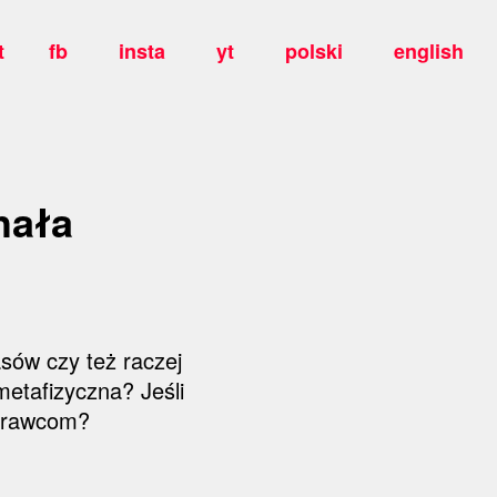
t
fb
insta
yt
polski
english
hała
sów czy też raczej
etafizyczna? Jeśli
sprawcom?