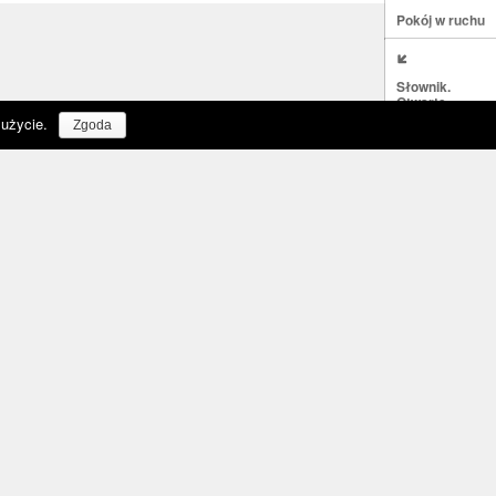
Pokój w ruchu
Słownik.
Otwarte
warsztaty
 użycie.
Zgoda
z syryjską
poetką
icysty związanego
Kholoud
Charaf
dradzającego się
Galerii Labiryn
t